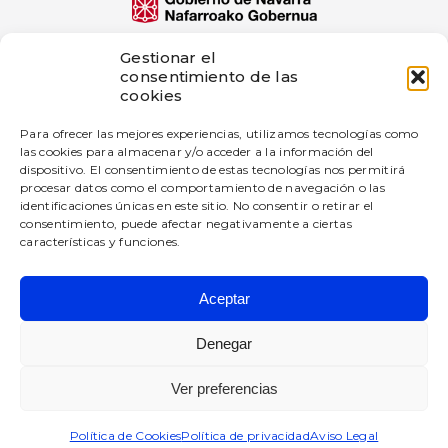
El proyecto de innovación bigD Artificial
Gestionar el
Intelligence Generated Content ha sido
consentimiento de las
subvencionado por Gobierno de Navarra al
cookies
amparo de la convocatoria de 2025 de ayudas a
proyectos de innovación en empresas industriales
Para ofrecer las mejores experiencias, utilizamos tecnologías como
—
las cookies para almacenar y/o acceder a la información del
dispositivo. El consentimiento de estas tecnologías nos permitirá
Esta empresa ha recibido una subvención del
Gobierno de Navarra al amparo de la convocatoria
procesar datos como el comportamiento de navegación o las
de Fomento de la Empresa Digital Navarra 2025.
identificaciones únicas en este sitio. No consentir o retirar el
consentimiento, puede afectar negativamente a ciertas
características y funciones.
Aceptar
BIGD Diseño e Innovación SL
Todos los derechos reservados.
Denegar
Política de privacidad
Ver preferencias
Aviso Legal
Política de Cookies
Política de Cookies
Política de privacidad
Aviso Legal
Calidad