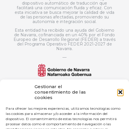
dispositivo automático de traducción que
facilitará una comunicación fluida y eficaz. Con
esta iniciativa se busca mejorar la calidad de vida
de las personas afectadas, promoviendo su
autonomía e integración social.
Esta entidad ha recibido una ayuda del Gobierno
de Navarra, cofinanciada en un 40% por el Fondo
Europeo de Desarrollo Regional (FEDER) a través
del Programa Operativo FEDER 2021-2027 de
Navarra.
—
El proyecto de innovación bigD Artificial
Gestionar el
Intelligence Generated Content ha sido
consentimiento de las
subvencionado por Gobierno de Navarra al
cookies
amparo de la convocatoria de 2025 de ayudas a
proyectos de innovación en empresas industriales
Para ofrecer las mejores experiencias, utilizamos tecnologías como
—
las cookies para almacenar y/o acceder a la información del
dispositivo. El consentimiento de estas tecnologías nos permitirá
Esta empresa ha recibido una subvención del
Gobierno de Navarra al amparo de la convocatoria
procesar datos como el comportamiento de navegación o las
de Fomento de la Empresa Digital Navarra 2025.