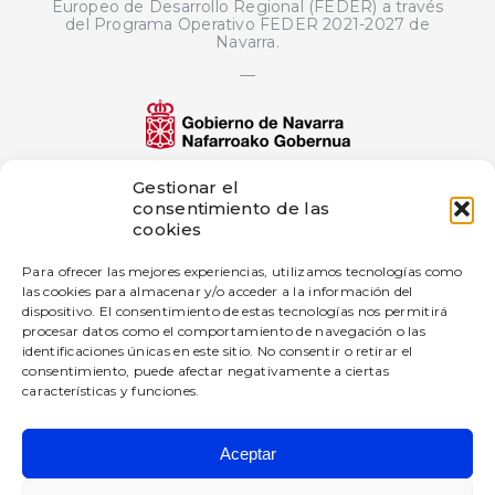
Europeo de Desarrollo Regional (FEDER) a través
del Programa Operativo FEDER 2021-2027 de
Navarra.
—
El proyecto de innovación bigD Artificial
Gestionar el
Intelligence Generated Content ha sido
consentimiento de las
subvencionado por Gobierno de Navarra al
cookies
amparo de la convocatoria de 2025 de ayudas a
proyectos de innovación en empresas industriales
Para ofrecer las mejores experiencias, utilizamos tecnologías como
—
las cookies para almacenar y/o acceder a la información del
dispositivo. El consentimiento de estas tecnologías nos permitirá
Esta empresa ha recibido una subvención del
Gobierno de Navarra al amparo de la convocatoria
procesar datos como el comportamiento de navegación o las
de Fomento de la Empresa Digital Navarra 2025.
identificaciones únicas en este sitio. No consentir o retirar el
consentimiento, puede afectar negativamente a ciertas
características y funciones.
Aceptar
BIGD Diseño e Innovación SL
Todos los derechos reservados.