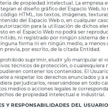
teria de propiedad intelectual. La empresa es
tegran el diseño gráfico del Espacio Web, l
 código HTML, los textos, imágenes, texturas,
ntenido del Espacio Web o, en cualquier caso
utorización para la utilización de dichos el
sto en el Espacio Web no podrá ser reproduc
smitido, ni registrado por ningún sistema de
ninguna forma ni en ningún medio, a menos 
n previa, por escrito, de la citada Entidad.
ohibido suprimir, eludir y/o manipular el «
tivos técnicos de protección, o cualesquier
pudieren contener los contenidos. El Usuari
e a respetar los derechos enunciados y a e
iera perjudicarlos, reservándose en todo ca
tos medios o acciones legales le correspond
echos de propiedad intelectual e industrial.
ES Y RESPONSABILIDADES DEL USUARIO