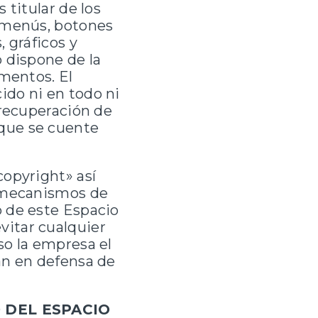
 titular de los
o menús, botones
 gráficos y
 dispone de la
ementos. El
ido ni en todo ni
 recuperación de
que se cuente
copyright» así
a mecanismos de
o de este Espacio
vitar cualquier
so la empresa el
an en defensa de
 DEL ESPACIO