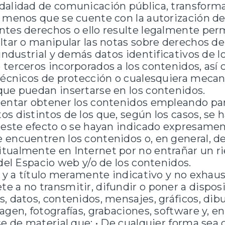
alidad de comunicación pública, transformar
 menos que se cuente con la autorización del 
tes derechos o ello resulte legalmente perm
ltar o manipular las notas sobre derechos d
 industrial y demás datos identificativos de l
terceros incorporados a los contenidos, así 
 técnicos de protección o cualesquiera meca
que puedan insertarse en los contenidos.
tentar obtener los contenidos empleando par
s distintos de los que, según los casos, se 
 este efecto o se hayan indicado expresamen
encuentren los contenidos o, en general, de
tualmente en Internet por no entrañar un r
 del Espacio web y/o de los contenidos.
, y a título meramente indicativo y no exhaus
 a no transmitir, difundir o poner a dispos
, datos, contenidos, mensajes, gráficos, dibu
agen, fotografías, grabaciones, software y, en
se de material que: • De cualquier forma sea c