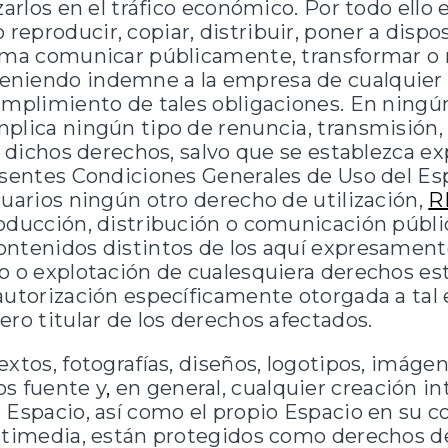
zarlos en el tráfico económico. Por todo ello 
eproducir, copiar, distribuir, poner a dispo
orma comunicar públicamente, transformar o 
eniendo indemne a la empresa de cualquier
umplimiento de tales obligaciones. En ningú
plica ningún tipo de renuncia, transmisión, 
de dichos derechos, salvo que se establezca 
resentes Condiciones Generales de Uso del E
suarios ningún otro derecho de utilización,
R
oducción, distribución o comunicación públi
ontenidos distintos de los aquí expresamente
o o explotación de cualesquiera derechos esta
autorización específicamente otorgada a tal 
ero titular de los derechos afectados.
extos, fotografías, diseños, logotipos, imág
os fuente y
,
en general, cualquier creación in
 Espacio, así como el propio Espacio en su 
ltimedia, están protegidos como derechos de