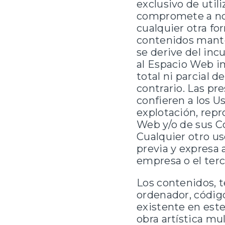
exclusivo de utili
compromete a no r
cualquier otra f
contenidos mant
se derive del inc
al Espacio Web im
total ni parcial 
contrario. Las p
confieren a los U
explotación, repr
Web y/o de sus C
Cualquier otro us
previa y expresa 
empresa o el terc
Los contenidos, t
ordenador, códig
existente en este
obra artística mu