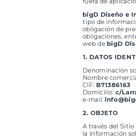
fuera de aplicaci
bigD Diseño e I
tipo de informaci
obligación de pre
obligaciones, ent
web de
bigD Dis
1. DATOS IDENT
Denominación so
Nombre comercia
CIF:
B71386163
Domicilio:
c/Larr
e-mail:
info@big
2. OBJETO
A través del Siti
la información so