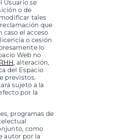
el Usuario se
sición o de
modificar tales
 reclamación que
n caso el acceso
licencia o cesión
expresamente lo
spacio Web no
RHH
, alteración,
ca del Espacio
 previstos.
rá sujeto a la
efecto por la
enes, programas de
telectual
conjunto, como
 autor por la