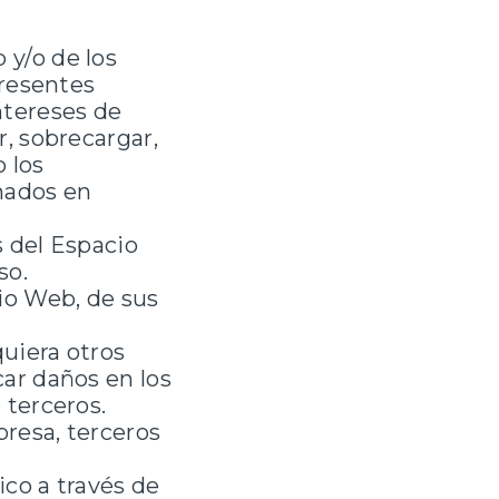
 y/o de los
presentes
ntereses de
r, sobrecargar,
o los
nados en
s del Espacio
so.
cio Web, de sus
quiera otros
car daños en los
 terceros.
presa, terceros
ico a través de