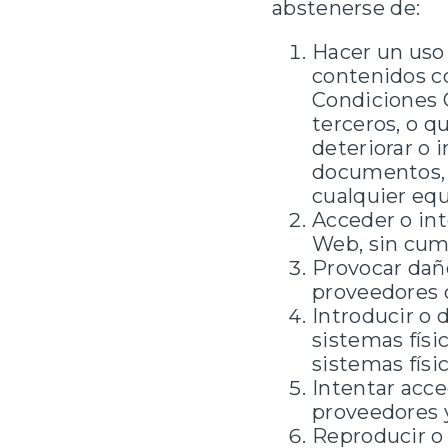
abstenerse de:
Hacer un uso 
contenidos co
Condiciones G
terceros, o q
deteriorar o i
documentos, 
cualquier equ
Acceder o int
Web, sin cump
Provocar daño
proveedores o
Introducir o 
sistemas físi
sistemas físi
Intentar acce
proveedores y
Reproducir o c