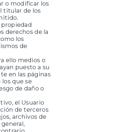
 o modificar los
titular de los
itido.
e propiedad
os derechos de la
como los
nismos de
a ello medios o
hayan puesto a su
te en las páginas
 los que se
iesgo de daño o
tivo, el Usuario
ición de terceros
jos, archivos de
 general,
ontrario,