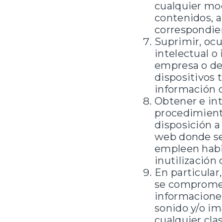
cualquier mod
contenidos, a
correspondien
Suprimir, ocu
intelectual o
empresa o de 
dispositivos
información 
Obtener e in
procedimiento
disposición a
web donde se 
empleen habi
inutilización
En particular
se compromete
informaciones
sonido y/o im
cualquier cla