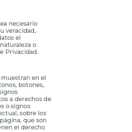
sea necesario
su veracidad,
datos el
naturaleza o
de Privacidad.
e muestran en el
conos, botones,
signos
etos a derechos de
s o signos
ectual, sobre los
 página, que son
ienen el derecho