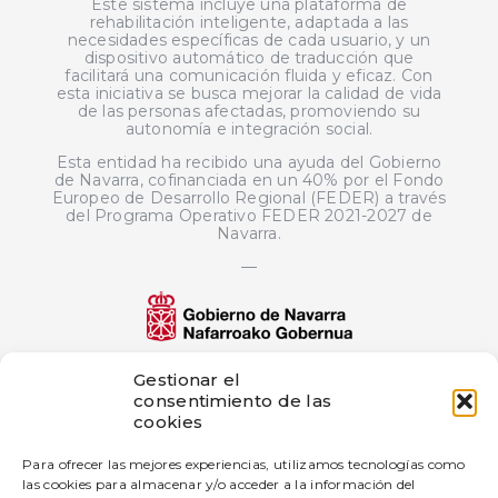
Este sistema incluye una plataforma de
rehabilitación inteligente, adaptada a las
necesidades específicas de cada usuario, y un
dispositivo automático de traducción que
facilitará una comunicación fluida y eficaz. Con
esta iniciativa se busca mejorar la calidad de vida
de las personas afectadas, promoviendo su
autonomía e integración social.
Esta entidad ha recibido una ayuda del Gobierno
de Navarra, cofinanciada en un 40% por el Fondo
Europeo de Desarrollo Regional (FEDER) a través
del Programa Operativo FEDER 2021-2027 de
Navarra.
—
El proyecto de innovación bigD Artificial
Gestionar el
Intelligence Generated Content ha sido
consentimiento de las
subvencionado por Gobierno de Navarra al
cookies
amparo de la convocatoria de 2025 de ayudas a
proyectos de innovación en empresas industriales
Para ofrecer las mejores experiencias, utilizamos tecnologías como
—
las cookies para almacenar y/o acceder a la información del