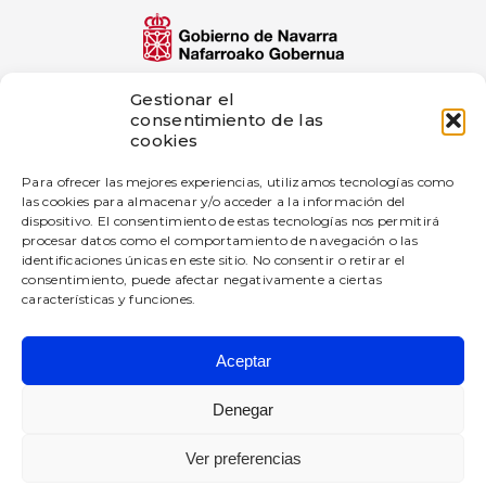
El proyecto de innovación bigD Artificial
Gestionar el
Intelligence Generated Content ha sido
consentimiento de las
subvencionado por Gobierno de Navarra al
cookies
amparo de la convocatoria de 2025 de ayudas a
proyectos de innovación en empresas industriales
Para ofrecer las mejores experiencias, utilizamos tecnologías como
—
las cookies para almacenar y/o acceder a la información del
dispositivo. El consentimiento de estas tecnologías nos permitirá
Esta empresa ha recibido una subvención del
Gobierno de Navarra al amparo de la convocatoria
procesar datos como el comportamiento de navegación o las
de Fomento de la Empresa Digital Navarra 2025.
identificaciones únicas en este sitio. No consentir o retirar el
consentimiento, puede afectar negativamente a ciertas
características y funciones.
Aceptar
BIGD Diseño e Innovación SL
Todos los derechos reservados.
Denegar
Política de privacidad
Ver preferencias
Aviso Legal