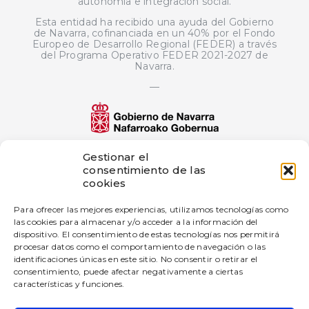
autonomía e integración social.
Esta entidad ha recibido una ayuda del Gobierno
de Navarra, cofinanciada en un 40% por el Fondo
Europeo de Desarrollo Regional (FEDER) a través
del Programa Operativo FEDER 2021-2027 de
Navarra.
—
El proyecto de innovación bigD Artificial
Gestionar el
Intelligence Generated Content ha sido
consentimiento de las
subvencionado por Gobierno de Navarra al
cookies
amparo de la convocatoria de 2025 de ayudas a
proyectos de innovación en empresas industriales
Para ofrecer las mejores experiencias, utilizamos tecnologías como
—
las cookies para almacenar y/o acceder a la información del
dispositivo. El consentimiento de estas tecnologías nos permitirá
Esta empresa ha recibido una subvención del
Gobierno de Navarra al amparo de la convocatoria
procesar datos como el comportamiento de navegación o las
de Fomento de la Empresa Digital Navarra 2025.
identificaciones únicas en este sitio. No consentir o retirar el
consentimiento, puede afectar negativamente a ciertas
características y funciones.