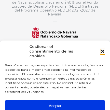
de Navarra, cofinanciada en un 40% por el Fondo
Europeo de Desarrollo Regional (FEDER) a través
del Programa Operativo FEDER 2021-2027 de
Navarra.
—
El proyecto de innovación bigD Artificial
Gestionar el
Intelligence Generated Content ha sido
consentimiento de las
subvencionado por Gobierno de Navarra al
cookies
amparo de la convocatoria de 2025 de ayudas a
proyectos de innovación en empresas industriales
Para ofrecer las mejores experiencias, utilizamos tecnologías como
—
las cookies para almacenar y/o acceder a la información del
dispositivo. El consentimiento de estas tecnologías nos permitirá
Esta empresa ha recibido una subvención del
Gobierno de Navarra al amparo de la convocatoria
procesar datos como el comportamiento de navegación o las
de Fomento de la Empresa Digital Navarra 2025.
identificaciones únicas en este sitio. No consentir o retirar el
consentimiento, puede afectar negativamente a ciertas
características y funciones.
Aceptar
BIGD Diseño e Innovación SL